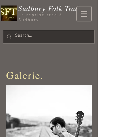
Sudbury Folk Trad
La reprise trad à
Sudbury
Galerie.